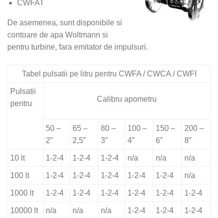
CWFAT
De asemenea, sunt disponibile si
contoare de apa Woltmann si
pentru turbine, fara emitator de impulsuri.
Tabel pulsatii pe litru pentru CWFA / CWCA / CWFI
Pulsatii
Calibru apometru
pentru
50 –
65 –
80 –
100 –
150 –
200 –
2”
2,5”
3”
4”
6”
8”
10 lt
1-2-4
1-2-4
1-2-4
n/a
n/a
n/a
100 lt
1-2-4
1-2-4
1-2-4
1-2-4
1-2-4
n/a
1000 lt
1-2-4
1-2-4
1-2-4
1-2-4
1-2-4
1-2-4
10000 lt
n/a
n/a
n/a
1-2-4
1-2-4
1-2-4