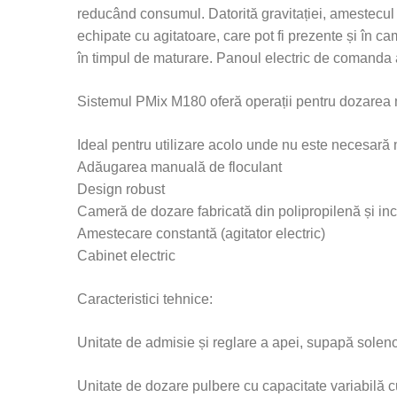
reducând consumul. Datorită gravitației, amestecul
echipate cu agitatoare, care pot fi prezente și în
în timpul de maturare. Panoul electric de comanda 
Sistemul PMix M180 oferă operații pentru dozarea ma
Ideal pentru utilizare acolo unde nu este necesar
Adăugarea manuală de floculant
Design robust
Cameră de dozare fabricată din polipropilenă și in
Amestecare constantă (agitator electric)
Cabinet electric
Caracteristici tehnice:
Unitate de admisie și reglare a apei, supapă soleno
Unitate de dozare pulbere cu capacitate variabilă 