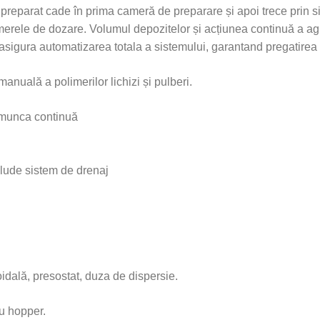
 preparat cade în prima cameră de preparare și apoi trece prin
 camerele de dozare. Volumul depozitelor și acțiunea continuă a 
asigura automatizarea totala a sistemului, garantand pregatirea 
nuală a polimerilor lichizi și pulberi.
ă munca continuă
clude sistem de drenaj
idală, presostat, duza de dispersie.
cu hopper.