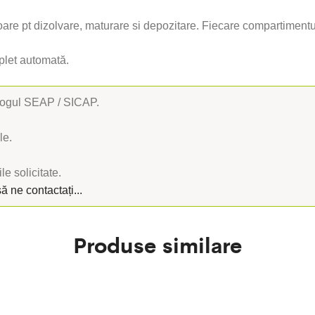
oare pt dizolvare, maturare si depozitare. Fiecare compartimentu
plet automată.
alogul SEAP / SICAP.
le.
le solicitate.
să ne contactați...
Produse similare