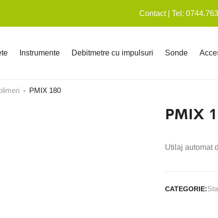
Contact | Tel: 0744.76
te
Instrumente
Debitmetre cu impulsuri
Sonde
Acces
olimeri
PMIX 180
PMIX 1
Utilaj automat 
Sta
CATEGORIE: