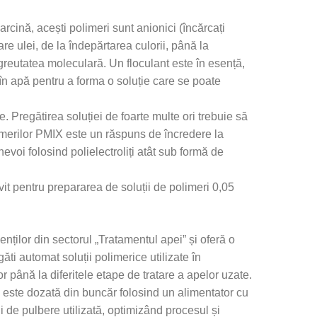
sarcină, acești polimeri sunt anionici (încărcați
are ulei, de la îndepărtarea culorii, până la
e greutatea moleculară. Un floculant este în esență,
i în apă pentru a forma o soluție care se poate
. Pregătirea soluției de foarte multe ori trebuie să
imerilor PMIX este un răspuns de încredere la
evoi folosind polielectroliți atât sub formă de
it pentru prepararea de soluții de polimeri 0,05
enților din sectorul „Tratamentul apei” și oferă o
i automat soluții polimerice utilizate în
or până la diferitele etape de tratare a apelor uzate.
i este dozată din buncăr folosind un alimentator cu
i de pulbere utilizată, optimizând procesul și