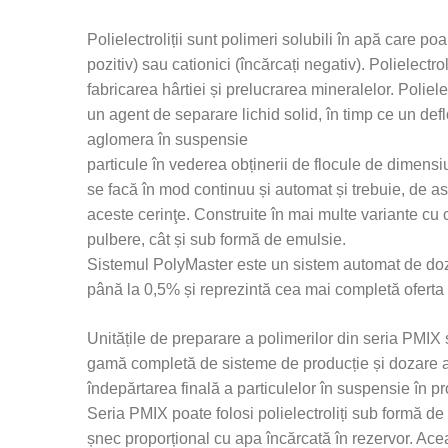
Polielectroliții sunt polimeri solubili în apă care po
pozitiv) sau cationici (încărcați negativ). Polielectr
fabricarea hârtiei și prelucrarea mineralelor. Poliele
un agent de separare lichid solid, în timp ce un defl
aglomera în suspensie
particule în vederea obținerii de flocule de dimensiu
se facă în mod continuu și automat și trebuie, de a
aceste cerinţe. Construite în mai multe variante cu c
pulbere, cât și sub formă de emulsie.
Sistemul PolyMaster este un sistem automat de dozar
până la 0,5% și reprezintă cea mai completă oferta
Unitățile de preparare a polimerilor din seria PMIX s
gamă completă de sisteme de producție și dozare a p
îndepărtarea finală a particulelor în suspensie în pro
Seria PMIX poate folosi polielectroliți sub formă de
șnec proporțional cu apa încărcată în rezervor. Acea