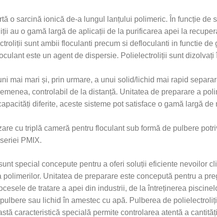
artă o sarcină ionică de-a lungul lanțului polimeric. În funcție de 
oliții au o gamă largă de aplicații de la purificarea apei la recuper
ctroliții sunt ambii floculanti precum si defloculanti in functie d
oculant este un agent de dispersie. Polielectroliții sunt dizolvaț
ni mai mari și, prin urmare, a unui solid/lichid mai rapid separare
semenea, controlabil de la distanță. Unitatea de preparare a pol
apacități diferite, aceste sisteme pot satisface o gamă largă de n
e cu triplă cameră pentru floculant sub formă de pulbere potriv
 seriei PMIX.
unt special concepute pentru a oferi soluții eficiente nevoilor cli
olimerilor. Unitatea de preparare este concepută pentru a pregăt
cesele de tratare a apei din industrii, de la întreținerea piscinel
 pulbere sau lichid în amestec cu apă. Pulberea de polielectroliț
stă caracteristică specială permite controlarea atentă a cantități